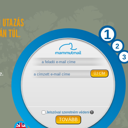
1
2
3
ÚJ CÍM
Jelszóval szeretném védeni
TOVÁBB