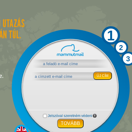
1
2
3
ÚJ CÍM
Jelszóval szeretném védeni
TOVÁBB